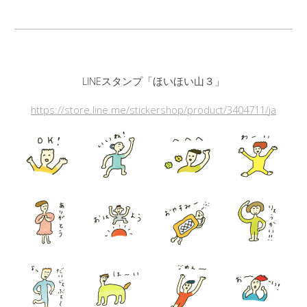
LINEスタンプ「ほいほい山
３
」
https://store.line.me/stickershop/product/3404711/ja