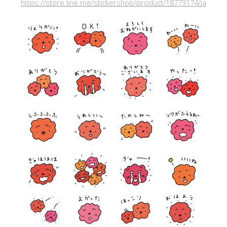
https://store.line.me/stickershop/product/18773174/ja