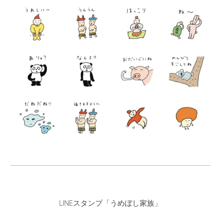
LINEスタンプ「
うめぼし家族
」