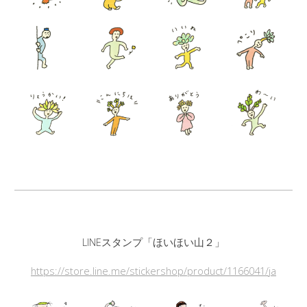
LINEスタンプ「ほいほい山２」
https://store.line.me/stickershop/product/1166041/ja