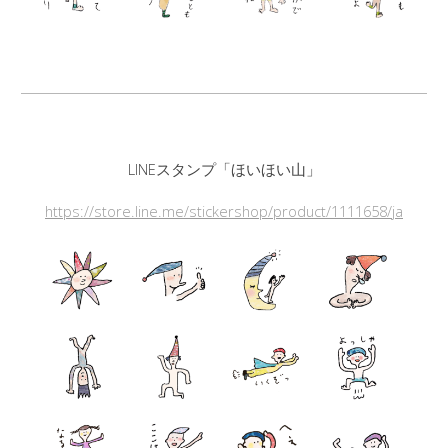
LINEスタンプ「ほいほい山」
https://store.line.me/stickershop/product/1111658/ja