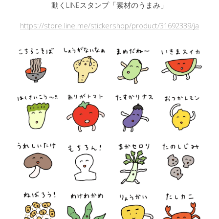
動く
LINEスタンプ「
素材のうまみ
」
https://store.line.me/stickershop/product/31692339/ja