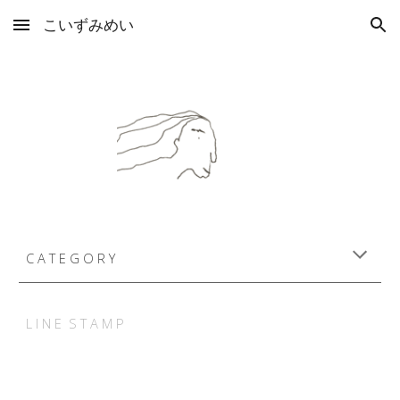
こいずみめい
Skip to main content
Skip to navigation
C A T E G O R Y
L I N E S T A M P