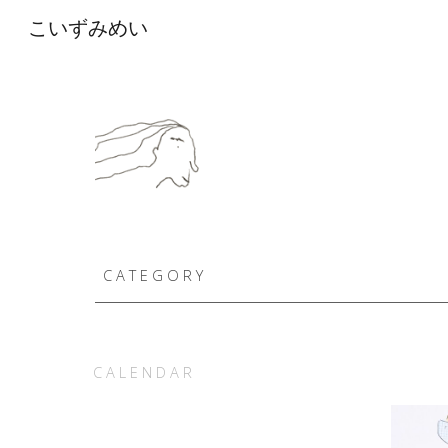
こいずみめい
Sk
C A T E G O R Y
C A L E N D A R